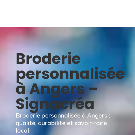
Broderie
personnalisée
à Angers –
Signacréa
Broderie personnalisée à Angers :
qualité, durabilité et savoir‑faire
local