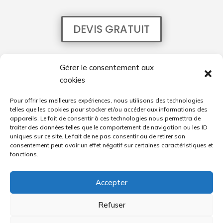
DEVIS GRATUIT
Mentions légales
Gérer le consentement aux
cookies
Politique de confidentialité
Pour offrir les meilleures expériences, nous utilisons des technologies
Réalisations
telles que les cookies pour stocker et/ou accéder aux informations des
appareils. Le fait de consentir à ces technologies nous permettra de
traiter des données telles que le comportement de navigation ou les ID
CATALOGUES
uniques sur ce site. Le fait de ne pas consentir ou de retirer son
consentement peut avoir un effet négatif sur certaines caractéristiques et
PORTFOLIO IA
fonctions.
CALCULATEUR ETSY GRATUIT
Accepter
Refuser
Signacréa 2024-25 /
Angers
,
Segré
,
Le Lion d'Angers