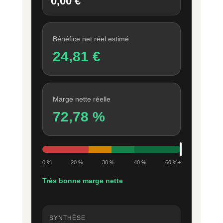
0,00 €
Bénéfice net réel estimé
24,81 €
Marge nette réelle
72,78 %
0 %
20 %
30 %
40 %
60 %+
Très bonne marge nette
SYNTHÈSE