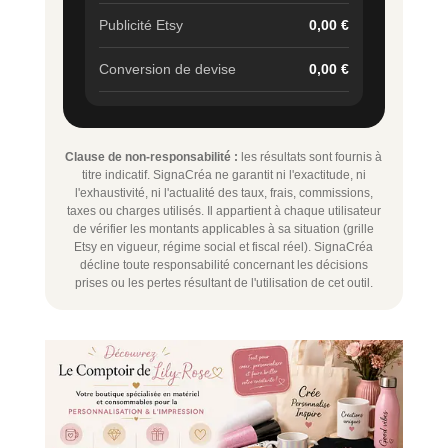
Publicité Etsy
0,00 €
Conversion de devise
0,00 €
Clause de non-responsabilité :
les résultats sont fournis à
titre indicatif. SignaCréa ne garantit ni l'exactitude, ni
l'exhaustivité, ni l'actualité des taux, frais, commissions,
taxes ou charges utilisés. Il appartient à chaque utilisateur
de vérifier les montants applicables à sa situation (grille
Etsy en vigueur, régime social et fiscal réel). SignaCréa
décline toute responsabilité concernant les décisions
prises ou les pertes résultant de l'utilisation de cet outil.