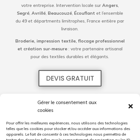
votre entreprise. Intervention locale sur
Angers
,
Segré
,
Avrillé
,
Beaucouzé
,
Écouflant
et l’ensemble
du 49 et départments limitrophes, France entière par
livraison.
Broderie, impression textile, flocage professionnel
et création sur‑mesure
: votre partenaire artisanal
pour des textiles durables et élégants.
DEVIS GRATUIT
Mentions légales
Gérer le consentement aux
cookies
Politique de confidentialité
Pour offrir les meilleures expériences, nous utilisons des technologies
Réalisations
telles que les cookies pour stocker et/ou accéder aux informations des
appareils. Le fait de consentir à ces technologies nous permettra de
traiter des données telles que le comportement de navigation ou les ID